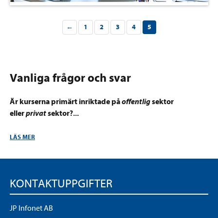
←
1
2
3
4
5
Vanliga frågor och svar
Är kurserna primärt inriktade på
offentlig
sektor
eller
privat
sektor?
...
LÄS MER
KONTAKTUPPGIFTER
JP Infonet AB