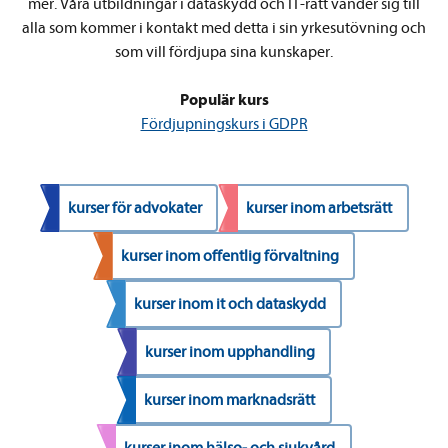
mer. Våra utbildningar i dataskydd och IT-rätt vänder sig till
alla som kommer i kontakt med detta i sin yrkesutövning och
som vill fördjupa sina kunskaper.
Populär kurs
Fördjupningskurs i GDPR
kurser för advokater
kurser inom arbetsrätt
kurser inom offentlig förvaltning
kurser inom it och dataskydd
kurser inom upphandling
kurser inom marknadsrätt
kurser inom hälso- och sjukvård