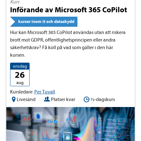
Kurs
Införande av Microsoft 365 CoPilot
kurser inom it och dataskydd
Hur kan Microsoft 365 CoPilot användas utan att riskera
brott mot GDPR, offentlighetsprincipen eller andra
säkerhetskrav? Få koll på vad som gäller i den här
kursen.
onsdag
26
aug
Kursledare:
Per Tuvall
Livesänd
Platser kvar
½-dagskurs