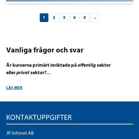
1
2
3
4
5
→
Vanliga frågor och svar
Är kurserna primärt inriktade på
offentlig
sektor
eller
privat
sektor?
...
LÄS MER
KONTAKTUPPGIFTER
JP Infonet AB