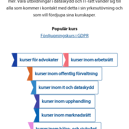
mer. Våra utbildningar i dataskydd och IT-rätt vänder sig till
alla som kommer i kontakt med detta i sin yrkesutövning och
som vill fördjupa sina kunskaper.
Populär kurs
Fördjupningskurs i GDPR
kurser för advokater
kurser inom arbetsrätt
kurser inom offentlig förvaltning
kurser inom it och dataskydd
kurser inom upphandling
kurser inom marknadsrätt
kurser inom hälso- och sjukvård