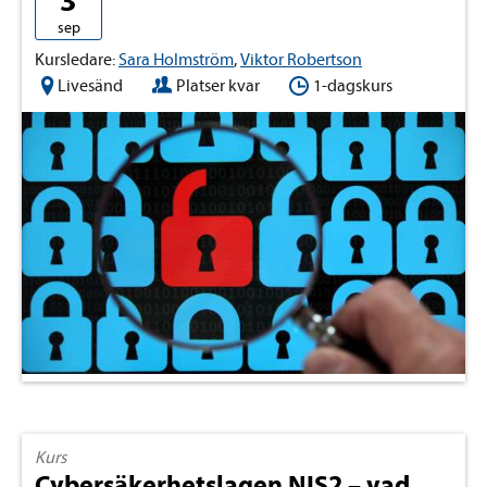
3
sep
Kursledare:
Sara Holmström
,
Viktor Robertson
Livesänd
Platser kvar
1-dagskurs
Kurs
Cybersäkerhetslagen NIS2 – vad