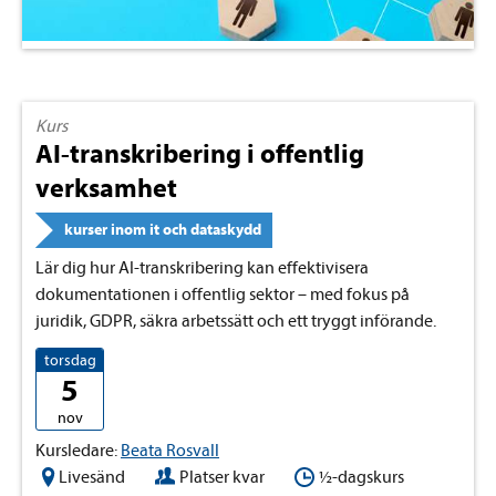
Kurs
AI-transkribering i offentlig
verksamhet
kurser inom it och dataskydd
Lär dig hur AI-transkribering kan effektivisera
dokumentationen i offentlig sektor – med fokus på
juridik, GDPR, säkra arbetssätt och ett tryggt införande.
torsdag
5
nov
Kursledare:
Beata Rosvall
Livesänd
Platser kvar
½-dagskurs