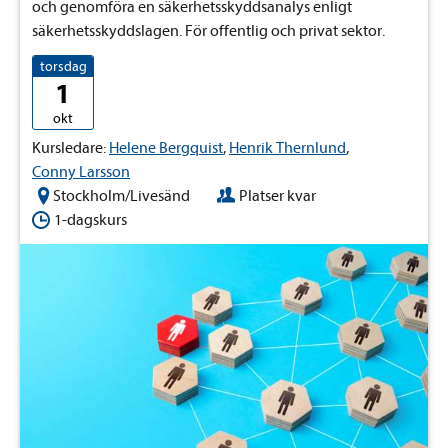
och genomföra en säkerhetsskyddsanalys enligt
säkerhetsskyddslagen. För offentlig och privat sektor.
torsdag
1
okt
Kursledare:
Helene Bergquist
,
Henrik Thernlund
,
Conny Larsson
Stockholm/Livesänd
Platser kvar
1-dagskurs