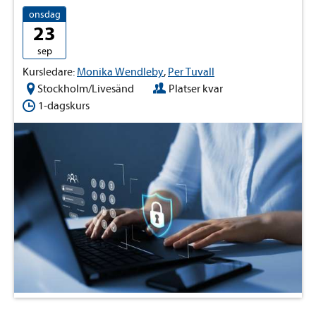
onsdag
23
sep
Kursledare:
Monika Wendleby
,
Per Tuvall
Stockholm/Livesänd
Platser kvar
1-dagskurs