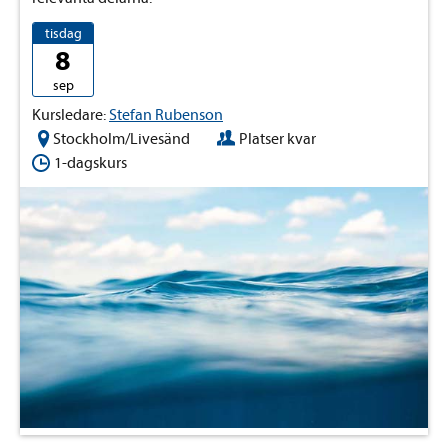
tisdag
8
sep
Kursledare:
Stefan Rubenson
Stockholm/Livesänd
Platser kvar
1-dagskurs