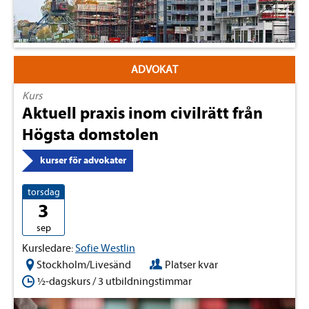
ADVOKAT
Kurs
Aktuell praxis inom civilrätt från
Högsta domstolen
kurser för advokater
torsdag
3
sep
Kursledare:
Sofie Westlin
Stockholm/Livesänd
Platser kvar
½-dagskurs / 3 utbildningstimmar