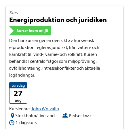
Kurs
Energiproduktion och juridiken
kurser inom miljö
Den här kursen ger en översikt av hur svensk
elproduktion regleras juridiskt, från vatten- och
kärnkraft till vind-, värme- och solkraft. Kursen
behandlar centrala frågor som miljöprövning,
avfallshantering, intressekonflikter och aktuella
lagändringar.
torsdag
27
aug
Kursledare:
John Woivalin
Stockholm/Livesänd
Platser kvar
1-dagskurs