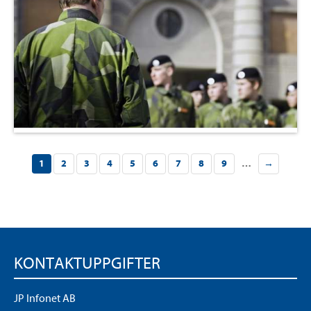
1
2
3
4
5
6
7
8
9
…
→
KONTAKTUPPGIFTER
JP Infonet AB