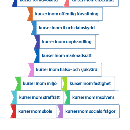
kurser inom offentlig förvaltning
kurser inom it och dataskydd
kurser inom upphandling
kurser inom marknadsrätt
kurser inom hälso- och sjukvård
kurser inom miljö
kurser inom fastighet
kurser inom straffrätt
kurser inom insolvens
kurser inom skola
kurser inom sociala frågor