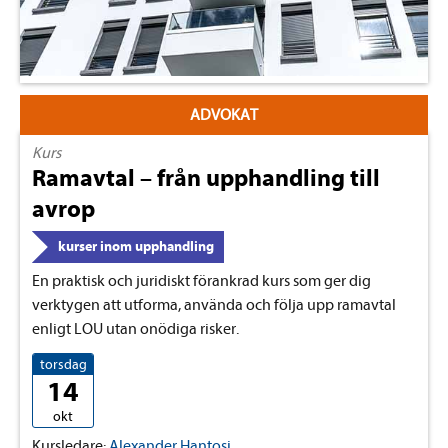
ADVOKAT
Kurs
Ramavtal – från upphandling till
avrop
kurser inom upphandling
En praktisk och juridiskt förankrad kurs som ger dig
verktygen att utforma, använda och följa upp ramavtal
enligt LOU utan onödiga risker.
torsdag
14
okt
Kursledare:
Alexander Hantosi