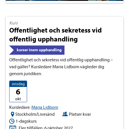
Kurs
Offentlighet och sekretess vid
offentlig upphandling
kurser inom upphandling
Offentlighet och sekretess vid offentlig upphandling –
vad gäller? Kursledare Maria Lidbom vägleder dig
genom juridiken.
onsdag
6
okt
Kursledare:
Maria Lidbom
Stockholm/Livesänd
Platser kvar
1-dagskurs
Fler tillfällen: 6 oktober 2027