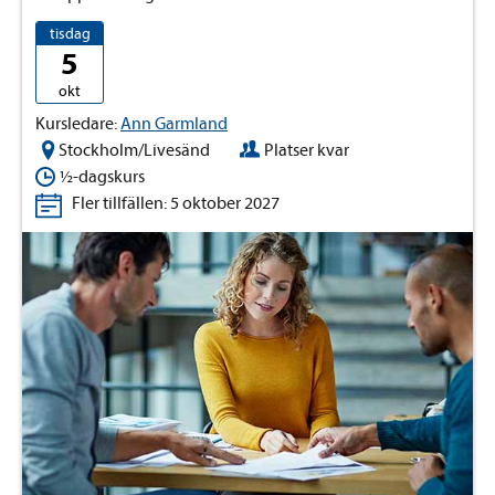
tisdag
5
okt
Kursledare:
Ann Garmland
Stockholm/Livesänd
Platser kvar
½-dagskurs
Fler tillfällen: 5 oktober 2027