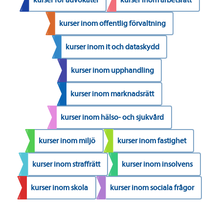
kurser inom offentlig förvaltning
kurser inom it och dataskydd
kurser inom upphandling
kurser inom marknadsrätt
kurser inom hälso- och sjukvård
kurser inom miljö
kurser inom fastighet
kurser inom straffrätt
kurser inom insolvens
kurser inom skola
kurser inom sociala frågor