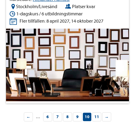
Stockholm/Livesänd
Platser kvar
1-dagskurs / 6 utbildningstimmar
Fler tillfällen: 8 april 2027, 14 oktober 2027
←
…
6
7
8
9
10
11
→