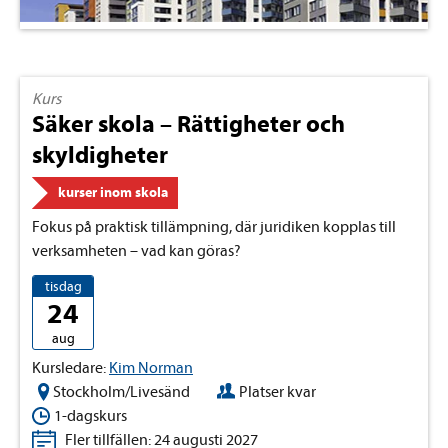
Kurs
Säker skola – Rättigheter och
skyldigheter
kurser inom skola
Fokus på praktisk tillämpning, där juridiken kopplas till
verksamheten – vad kan göras?
tisdag
24
aug
Kursledare:
Kim Norman
Stockholm/Livesänd
Platser kvar
1-dagskurs
Fler tillfällen: 24 augusti 2027