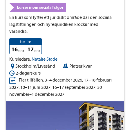
kurser inom sociala frågor
En kurs som lyfter ett juridiskt område där den sociala
lagstiftningen och hyresjuridiken krockar med
varandra.
tor-fre
16
17
sep
-
sep
Kursledare:
Natalie Stade
Stockholm/Livesänd
Platser kvar
2-dagarskurs
Fler tillfällen: 3–4 december 2026, 17–18 februari
2027, 10–11 juni 2027, 16–17 september 2027, 30
november–1 december 2027