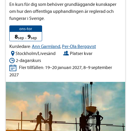
En kurs för dig som behöver grundläggande kunskaper
om hur den offentliga upphandlingen är reglerad och
fungerar i Sverige.
ons-tor
8
9
sep
-
sep
Kursledare:
Ann Garmland
,
Per-Ola Bergqvist
Stockholm/Livesänd
Platser kvar
2-dagarskurs
Fler tillfällen: 19–20 januari 2027, 8–9 september
2027