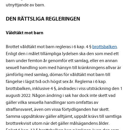
utnyttjande av barn.
DEN RÄTTSLIGA REGLERINGEN
Våldtäkt mot barn
Brottet våldtäkt mot barn regleras i 6 kap. 4 §
brottsbalken
.
Enligt den i målet tillämpliga lydelsen ska den som med ett
barn under femton år genomför ett samlag, eller en annan
sexuell handling som med hänsyn till kränkningens allvar är
jämförlig med samlag, dömas för våldtäkt mot barn till
fängelse i lägst två och högst sex år. Reglerna i 6 kap.
brottsbalken, inklusive 4 §, ändrades i viss utsträckning den 1
augusti 2022. Någon ändring i sak har dock inte skett vad
gäller vilka sexuella handlingar som omfattas av
straffansvaret, även om vissa förtydliganden har skett.
Samma uppsåtskrav gäller alltjämt, uppsåt krävs till samtliga
brottsrekvisit utom när det gäller målsägandens ålder.