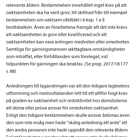
relevanta åldern. Bestämmelsen innehållet inget krav på att
oaktsamheten ska ha varit grov, till skillnad från till exempel
bestämmelsen om oaktsam våldtäkt i 6 kap. 1 a §
brottsbalken. Även av förarbetena framgår att det inte krävs
att oaktsamheten är grov eller kvalificerad och att
oaktsamheten kan vara antingen medveten eller omedveten.
Samtliga för gärningsmannen iakttagbara omständigheter
som inträffat, eller förhållanden som förelegat, vid
tidpunkten för gärningen ska beaktas. (Se prop. 2017/18:177
s. 88).
Anledningen till lagändringen var att den tidigare lagtextens
utformning och motivuttalanden lett till ett alltför högt krav
på graden av oaktsamhet och restriktivitet hos domstolarna
att döma eller pröva ansvar för omedveten oaktsamhet.
Enligt den tidigare bestämmelsen skulle ansvar ådömas även
den som inte insåg men hade ”skälig anledning att anta” att
den andra personen inte hade uppnått den relevanta åldern.