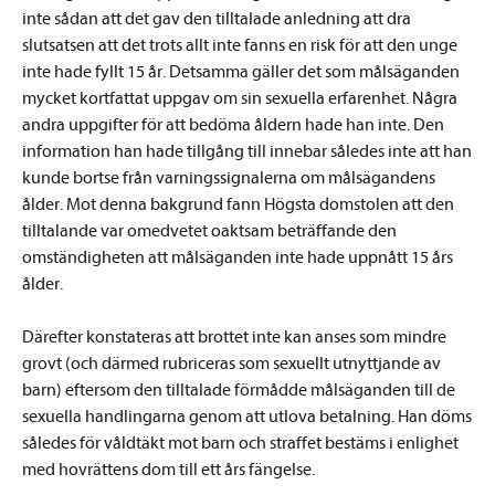
inte sådan att det gav den tilltalade anledning att dra
slutsatsen att det trots allt inte fanns en risk för att den unge
inte hade fyllt 15 år. Detsamma gäller det som målsäganden
mycket kortfattat uppgav om sin sexuella erfarenhet. Några
andra uppgifter för att bedöma åldern hade han inte. Den
information han hade tillgång till innebar således inte att han
kunde bortse från varningssignalerna om målsägandens
ålder. Mot denna bakgrund fann Högsta domstolen att den
tilltalande var omedvetet oaktsam beträffande den
omständigheten att målsäganden inte hade uppnått 15 års
ålder.
Därefter konstateras att brottet inte kan anses som mindre
grovt (och därmed rubriceras som sexuellt utnyttjande av
barn) eftersom den tilltalade förmådde målsäganden till de
sexuella handlingarna genom att utlova betalning. Han döms
således för våldtäkt mot barn och straffet bestäms i enlighet
med hovrättens dom till ett års fängelse.