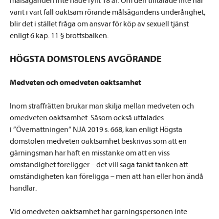
målsäganden inte hade fyllt 18 år. Om den tilltalade inte har
varit i vart fall oaktsam rörande målsägandens underårighet,
blir det i stället fråga om ansvar för köp av sexuell tjänst
enligt 6 kap. 11 § brottsbalken.
HÖGSTA DOMSTOLENS AVGÖRANDE
Medveten och omedveten oaktsamhet
Inom straffrätten brukar man skilja mellan medveten och
omedveten oaktsamhet. Såsom också uttalades
i ”Övernattningen” NJA 2019 s. 668, kan enligt Högsta
domstolen medveten oaktsamhet beskrivas som att en
gärningsman har haft en misstanke om att en viss
omständighet föreligger – det vill säga tänkt tanken att
omständigheten kan föreligga – men att han eller hon ändå
handlar.
Vid omedveten oaktsamhet har gärningspersonen inte