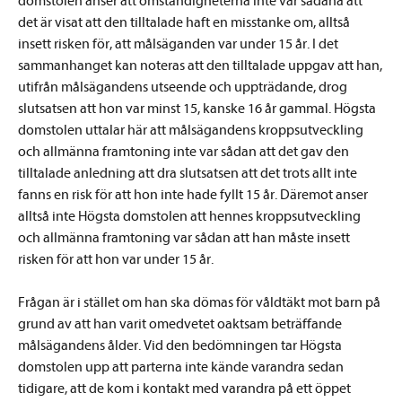
domstolen anser att omständigheterna inte var sådana att
det är visat att den tilltalade haft en misstanke om, alltså
insett risken för, att målsäganden var under 15 år. I det
sammanhanget kan noteras att den tilltalade uppgav att han,
utifrån målsägandens utseende och uppträdande, drog
slutsatsen att hon var minst 15, kanske 16 år gammal. Högsta
domstolen uttalar här att målsägandens kroppsutveckling
och allmänna framtoning inte var sådan att det gav den
tilltalade anledning att dra slutsatsen att det trots allt inte
fanns en risk för att hon inte hade fyllt 15 år. Däremot anser
alltså inte Högsta domstolen att hennes kroppsutveckling
och allmänna framtoning var sådan att han måste insett
risken för att hon var under 15 år.
Frågan är i stället om han ska dömas för våldtäkt mot barn på
grund av att han varit omedvetet oaktsam beträffande
målsägandens ålder. Vid den bedömningen tar Högsta
domstolen upp att parterna inte kände varandra sedan
tidigare, att de kom i kontakt med varandra på ett öppet