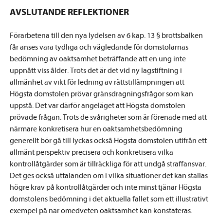
AVSLUTANDE REFLEKTIONER
Förarbetena till den nya lydelsen av 6 kap. 13 § brottsbalken
får anses vara tydliga och vägledande för domstolarnas
bedömning av oaktsamhet beträffande att en ung inte
uppnått viss ålder. Trots det är det vid ny lagstiftning i
allmänhet av vikt för ledning av rättstillämpningen att
Högsta domstolen prövar gränsdragningsfrågor som kan
uppstå. Det var därför angeläget att Högsta domstolen
prövade frågan. Trots de svårigheter som är förenade med att
närmare konkretisera hur en oaktsamhetsbedömning
generellt bör gå till lyckas också Högsta domstolen utifrån ett
allmänt perspektiv precisera och konkretisera vilka
kontrollåtgärder som är tillräckliga för att undgå straffansvar.
Det ges också uttalanden om i vilka situationer det kan ställas
högre krav på kontrollåtgärder och inte minst tjänar Högsta
domstolens bedömning i det aktuella fallet som ett illustrativt
exempel på när omedveten oaktsamhet kan konstateras.