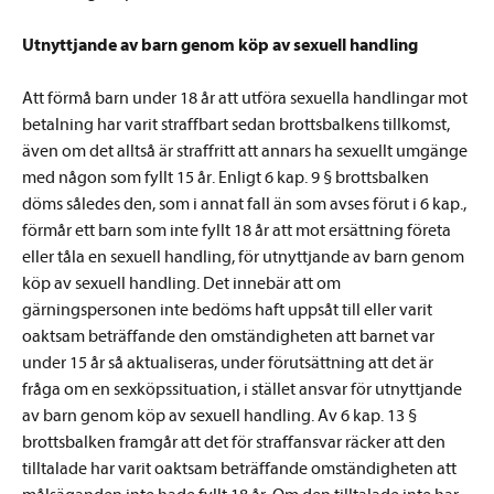
Utnyttjande av barn genom köp av sexuell handling
Att förmå barn under 18 år att utföra sexuella handlingar mot
betalning har varit straffbart sedan brottsbalkens tillkomst,
även om det alltså är straffritt att annars ha sexuellt umgänge
med någon som fyllt 15 år. Enligt 6 kap. 9 § brottsbalken
döms således den, som i annat fall än som avses förut i 6 kap.,
förmår ett barn som inte fyllt 18 år att mot ersättning företa
eller tåla en sexuell handling, för utnyttjande av barn genom
köp av sexuell handling. Det innebär att om
gärningspersonen inte bedöms haft uppsåt till eller varit
oaktsam beträffande den omständigheten att barnet var
under 15 år så aktualiseras, under förutsättning att det är
fråga om en sexköpssituation, i stället ansvar för utnyttjande
av barn genom köp av sexuell handling. Av 6 kap. 13 §
brottsbalken framgår att det för straffansvar räcker att den
tilltalade har varit oaktsam beträffande omständigheten att