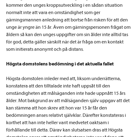
kommer den unges kroppsutveckling i en sådan situation
normalt inte att vara en omständighet som ger
gärningsmannen anledning att bortse från risken för att den
unge är yngre än 15 år. Även om gärningspersonen frågat om
åldern så kan den unges uppgifter om sin ålder inte alltid tas
för god, detta gäller särskilt när det är fråga om en kontakt
som initierats anonymt och på distans.
Högsta domstolens bedömning i det aktuella fallet
Högsta domstolen inleder med att, liksom underrätterna,
konstatera att den tilltalade inte haft uppsåt till den
omständigheten att målsäganden inte hade uppnått 15 års
ålder. Mot bakgrund av att målsäganden själv uppgav att det
kan stämma att hon skrev att hon var 15 år får den
bedömningen anses relativt självklar. Därefter konstateras i
korthet att han inte heller varit medvetet oaktsam i
förhållande till detta. Därav kan slutsatsen dras att Högsta