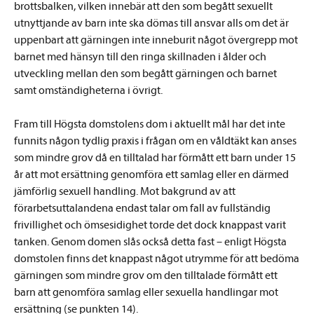
brottsbalken, vilken innebär att den som begått sexuellt
utnyttjande av barn inte ska dömas till ansvar alls om det är
uppenbart att gärningen inte inneburit något övergrepp mot
barnet med hänsyn till den ringa skillnaden i ålder och
utveckling mellan den som begått gärningen och barnet
samt omständigheterna i övrigt.
Fram till Högsta domstolens dom i aktuellt mål har det inte
funnits någon tydlig praxis i frågan om en våldtäkt kan anses
som mindre grov då en tilltalad har förmått ett barn under 15
år att mot ersättning genomföra ett samlag eller en därmed
jämförlig sexuell handling. Mot bakgrund av att
förarbetsuttalandena endast talar om fall av fullständig
frivillighet och ömsesidighet torde det dock knappast varit
tanken. Genom domen slås också detta fast – enligt Högsta
domstolen finns det knappast något utrymme för att bedöma
gärningen som mindre grov om den tilltalade förmått ett
barn att genomföra samlag eller sexuella handlingar mot
ersättning (se punkten 14).