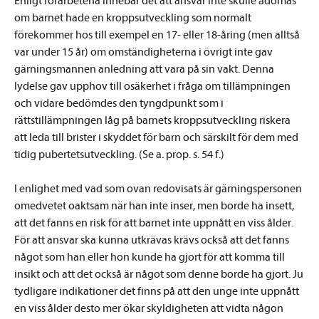
Enligt förarbetena innebar det att ansvar inte skulle ådömas
om barnet hade en kroppsutveckling som normalt
förekommer hos till exempel en 17- eller 18-åring (men alltså
var under 15 år) om omständigheterna i övrigt inte gav
gärningsmannen anledning att vara på sin vakt. Denna
lydelse gav upphov till osäkerhet i fråga om tillämpningen
och vidare bedömdes den tyngdpunkt som i
rättstillämpningen låg på barnets kroppsutveckling riskera
att leda till brister i skyddet för barn och särskilt för dem med
tidig pubertetsutveckling. (Se a. prop. s. 54 f.)
I enlighet med vad som ovan redovisats är gärningspersonen
omedvetet oaktsam när han inte inser, men borde ha insett,
att det fanns en risk för att barnet inte uppnått en viss ålder.
För att ansvar ska kunna utkrävas krävs också att det fanns
något som han eller hon kunde ha gjort för att komma till
insikt och att det också är något som denne borde ha gjort. Ju
tydligare indikationer det finns på att den unge inte uppnått
en viss ålder desto mer ökar skyldigheten att vidta någon