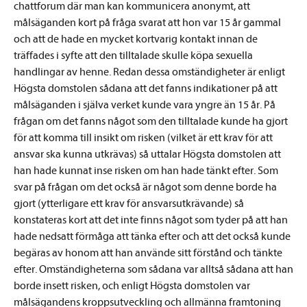
chattforum där man kan kommunicera anonymt, att
målsäganden kort på fråga svarat att hon var 15 år gammal
och att de hade en mycket kortvarig kontakt innan de
träffades i syfte att den tilltalade skulle köpa sexuella
handlingar av henne. Redan dessa omständigheter är enligt
Högsta domstolen sådana att det fanns indikationer på att
målsäganden i själva verket kunde vara yngre än 15 år. På
frågan om det fanns något som den tilltalade kunde ha gjort
för att komma till insikt om risken (vilket är ett krav för att
ansvar ska kunna utkrävas) så uttalar Högsta domstolen att
han hade kunnat inse risken om han hade tänkt efter. Som
svar på frågan om det också är något som denne borde ha
gjort (ytterligare ett krav för ansvarsutkrävande) så
konstateras kort att det inte finns något som tyder på att han
hade nedsatt förmåga att tänka efter och att det också kunde
begäras av honom att han använde sitt förstånd och tänkte
efter. Omständigheterna som sådana var alltså sådana att han
borde insett risken, och enligt Högsta domstolen var
målsägandens kroppsutveckling och allmänna framtoning