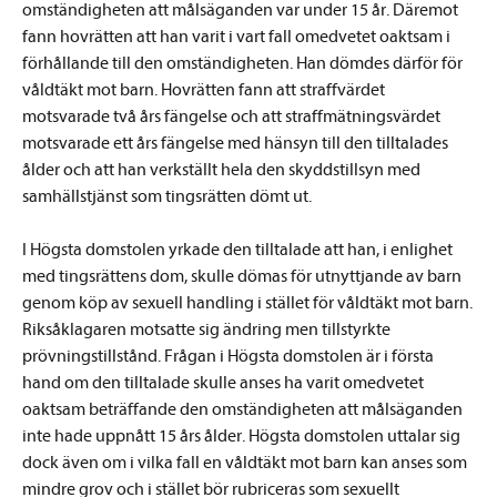
omständigheten att målsäganden var under 15 år. Däremot
fann hovrätten att han varit i vart fall omedvetet oaktsam i
förhållande till den omständigheten. Han dömdes därför för
våldtäkt mot barn. Hovrätten fann att straffvärdet
motsvarade två års fängelse och att straffmätningsvärdet
motsvarade ett års fängelse med hänsyn till den tilltalades
ålder och att han verkställt hela den skyddstillsyn med
samhällstjänst som tingsrätten dömt ut.
I Högsta domstolen yrkade den tilltalade att han, i enlighet
med tingsrättens dom, skulle dömas för utnyttjande av barn
genom köp av sexuell handling i stället för våldtäkt mot barn.
Riksåklagaren motsatte sig ändring men tillstyrkte
prövningstillstånd. Frågan i Högsta domstolen är i första
hand om den tilltalade skulle anses ha varit omedvetet
oaktsam beträffande den omständigheten att målsäganden
inte hade uppnått 15 års ålder. Högsta domstolen uttalar sig
dock även om i vilka fall en våldtäkt mot barn kan anses som
mindre grov och i stället bör rubriceras som sexuellt