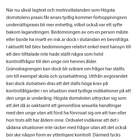
När nu såväl lagtext och motivuttalanden som Högsta
domstolens praxis får anses tydlig kommer förhoppningsvis
underrättspraxis bli mer enhetlig, vilket också var ett syfte
bakom lagändringen. Bedömningen av om en person måste
eller borde ha insett en risk är dock i slutändan en bevisfråga.
I aktuellt fall blev bedömningen relativt enkel med hänsyn till
att den tilltalade inte hade ställt några som helst
kontrollfrågor till den unge om hennes ålder.
Gränsdragningen kan dock bli svårare om frågor har ställts
om till exempel skola och sysselsättning. Utifrån avgörandet
kan dock slutsatsen dras att det ställs höga krav på
kontrollåtgärder i en situation med tydliga indikationer på att
den unge är underårig. Högsta domstolen uttrycker sig som
att det då är oaktsamt att genomföra sexuella handlingar
med den unge utan att först ha förvissat sig om att han eller
hon trots allt har åldern inne. Ordvalet indikerar att det i
sådana situationer inte räcker med frågor utan att det också
bör ske någon form av ytterligare kontroll. Därmed tycks