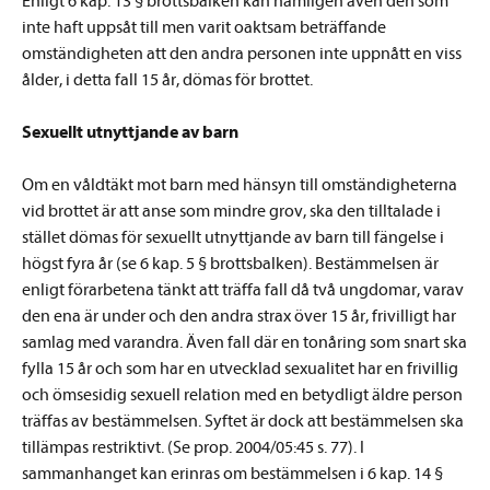
Enligt 6 kap. 13 § brottsbalken kan nämligen även den som
inte haft uppsåt till men varit oaktsam beträffande
omständigheten att den andra personen inte uppnått en viss
ålder, i detta fall 15 år, dömas för brottet.
Sexuellt utnyttjande av barn
Om en våldtäkt mot barn med hänsyn till omständigheterna
vid brottet är att anse som mindre grov, ska den tilltalade i
stället dömas för sexuellt utnyttjande av barn till fängelse i
högst fyra år (se 6 kap. 5 § brottsbalken). Bestämmelsen är
enligt förarbetena tänkt att träffa fall då två ungdomar, varav
den ena är under och den andra strax över 15 år, frivilligt har
samlag med varandra. Även fall där en tonåring som snart ska
fylla 15 år och som har en utvecklad sexualitet har en frivillig
och ömsesidig sexuell relation med en betydligt äldre person
träffas av bestämmelsen. Syftet är dock att bestämmelsen ska
tillämpas restriktivt. (Se prop. 2004/05:45 s. 77). I
sammanhanget kan erinras om bestämmelsen i 6 kap. 14 §