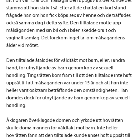
att hon var 15 år och målsäganden uppgav att det kunde det
stämma att hon skrivit så. Efter att de chattat en kort stund
frågade han om han fick köpa sex av henne och de träffades
också samma dag i detta syfte. Den tilltalade mötte upp
målsäganden med sin bil och i bilen skedde oralt och
vaginalt samlag. Det förekom inget tal om målsägandens
ålder vid mötet.
Den tilltalade åtalades för våldtäkt mot barn, eller, i andra
hand, för utnyttjande av barn genom köp av sexuell
handling. Tingsrätten kom fram till att den tilltalade inte haft
uppsåt till att målsäganden var under 15 år och att han inte
heller varit oaktsam beträffande den omständigheten. Han
dömdes dock för utnyttjande av barn genom köp av sexuell
handling.
Åklagaren överklagade domen och yrkade att hovrätten
skulle döma mannen för våldtäkt mot barn. Inte heller
hovrätten fann att den tilltalade kunde anses haft uppsåt till