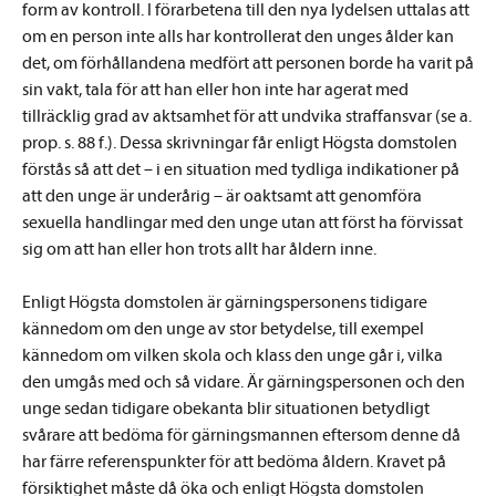
form av kontroll. I förarbetena till den nya lydelsen uttalas att
om en person inte alls har kontrollerat den unges ålder kan
det, om förhållandena medfört att personen borde ha varit på
sin vakt, tala för att han eller hon inte har agerat med
tillräcklig grad av aktsamhet för att undvika straffansvar (se a.
prop. s. 88 f.). Dessa skrivningar får enligt Högsta domstolen
förstås så att det – i en situation med tydliga indikationer på
att den unge är underårig – är oaktsamt att genomföra
sexuella handlingar med den unge utan att först ha förvissat
sig om att han eller hon trots allt har åldern inne.
Enligt Högsta domstolen är gärningspersonens tidigare
kännedom om den unge av stor betydelse, till exempel
kännedom om vilken skola och klass den unge går i, vilka
den umgås med och så vidare. Är gärningspersonen och den
unge sedan tidigare obekanta blir situationen betydligt
svårare att bedöma för gärningsmannen eftersom denne då
har färre referenspunkter för att bedöma åldern. Kravet på
försiktighet måste då öka och enligt Högsta domstolen