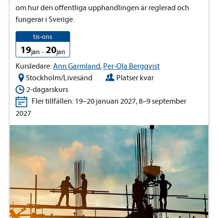
om hur den offentliga upphandlingen är reglerad och
fungerar i Sverige.
tis-ons
19
20
jan
-
jan
Kursledare:
Ann Garmland
,
Per-Ola Bergqvist
Stockholm/Livesänd
Platser kvar
2-dagarskurs
Fler tillfällen: 19–20 januari 2027, 8–9 september
2027