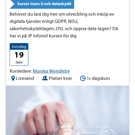
kurser inom it och dataskydd
Behöver du lära dig mer om utveckling och inköp av
digitala tjänster enligt GDPR, NIS2,
säkerhetsskyddslagen, OSL och öppna data-lagen? Då
har vi på JP Infonet kursen för dig.
torsdag
19
nov
Kursledare:
Monika Wendleby
Livesänd
Platser kvar
½-dagskurs