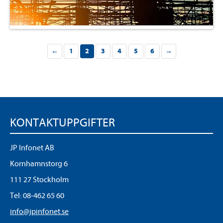
←
1
2
3
4
5
6
→
KONTAKTUPPGIFTER
JP Infonet AB
Kornhamnstorg 6
111 27 Stockholm
Tel:
08-462 65 60
info@jpinfonet.se