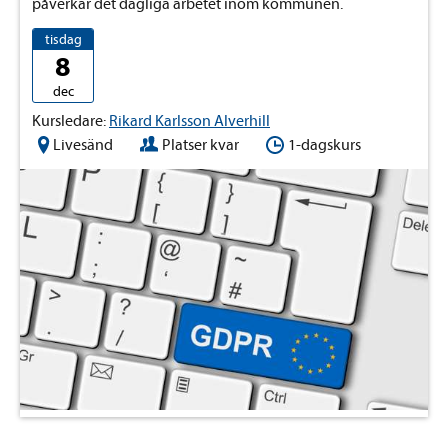
påverkar det dagliga arbetet inom kommunen.
tisdag
8
dec
Kursledare:
Rikard Karlsson Alverhill
Livesänd
Platser kvar
1-dagskurs