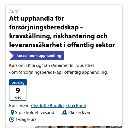
Kurs
Att upphandla för
försörjningsberedskap –
kravställning, riskhantering och
leveranssäkerhet i offentlig sektor
kurser inom upphandling
Kurs om att ta sig från sårbarhet till robusthet
- om försörjningsberedskap i offentlig upphandling.
onsdag
9
dec
Kursledare:
Charlotte Brunlid
,
Ebba Ruud
Stockholm/Livesänd
Platser kvar
1-dagskurs