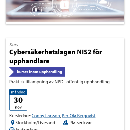
Kurs
Cybersäkerhetslagen NIS2 för
upphandlare
kurser inom upphandling
Praktisk tillämpning av NIS2 i offentlig upphandling
måndag
30
nov
Kursledare:
Conny Larsson
,
Per-Ola Bergqvist
Stockholm/Livesänd
Platser kvar
½-dagskurs