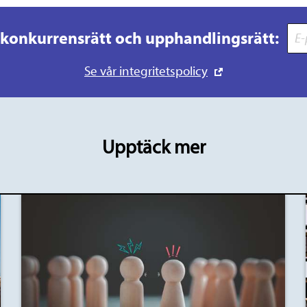
 konkurrensrätt och upphandlingsrätt:
Se vår integritetspolicy
Upptäck mer