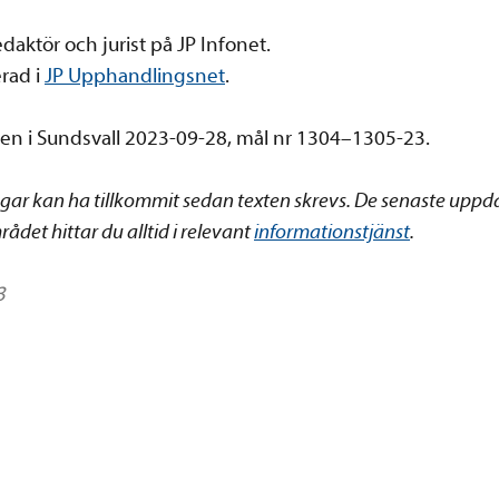
redaktör och jurist på JP Infonet.
rad i
JP Upphandlingsnet
.
en i Sundsvall 2023-09-28, mål nr 1304–1305-23.
ngar kan ha tillkommit sedan texten skrevs. De senaste uppd
ådet hittar du alltid i relevant
informationstjänst
.
3