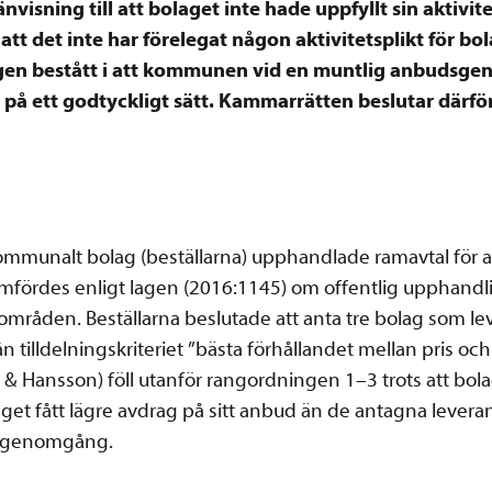
isning till att bolaget inte hade uppfyllt sin aktivite
tt det inte har förelegat någon aktivitetsplikt för bo
ngen bestått i att kommunen vid en muntlig anbudsge
r på ett godtyckligt sätt. Kammarrätten beslutar därf
munalt bolag (beställarna) upphandlade ramavtal för ar
ördes enligt lagen (2016:1145) om offentlig upphandl
tområden. Beställarna beslutade att anta tre bolag som l
n tilldelningskriteriet ”bästa förhållandet mellan pris oc
 Hansson) föll utanför rangordningen 1–3 trots att bola
aget fått lägre avdrag på sitt anbud än de antagna lever
dsgenomgång.