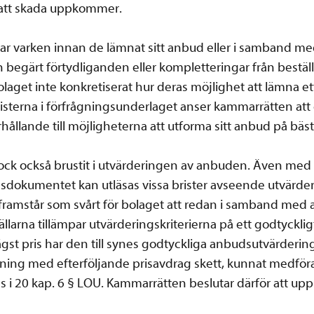
a att skada uppkommer.
r varken innan de lämnat sitt anbud eller i samband m
gärt förtydliganden eller kompletteringar från bestäl
aget inte konkretiserat hur deras möjlighet att lämna et
sterna i förfrågningsunderlaget anser kammarrätten att de
örhållande till möjligheterna att utforma sitt anbud på bäst
ck också brustit i utvärderingen av anbuden. Även med 
dokumentet kan utläsas vissa brister avseende utvärderi
framstår som svårt för bolaget att redan i samband me
llarna tillämpar utvärderingskriterierna på ett godtycklig
gst pris har den till synes godtyckliga anbudsutvärdering
tning med efterföljande prisavdrag skett, kunnat medföra
i 20 kap. 6 § LOU. Kammarrätten beslutar därför att up