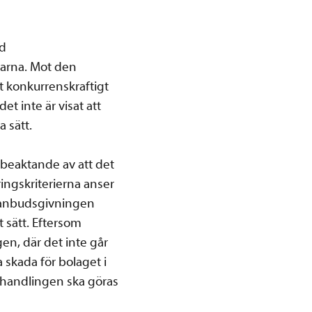
ed
larna. Mot den
t konkurrenskraftigt
t inte är visat att
a sätt.
beaktande av att det
ngskriterierna anser
d anbudsgivningen
t sätt. Eftersom
en, där det inte går
 skada för bolaget i
phandlingen ska göras