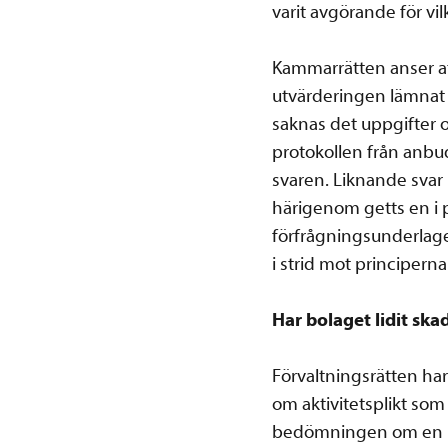
varit avgörande för vil
Kammarrätten anser 
utvärderingen lämnat
saknas det uppgifter om
protokollen från anb
svaren. Liknande svar
härigenom getts en i p
förfrågningsunderlage
i strid mot principer
Har bolaget lidit ska
Förvaltningsrätten ha
om aktivitetsplikt som 
bedömningen om en lev