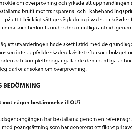
sökte om överprövning och yrkade att upphandlingen s
eställarna brutit mot transparens- och likabehandlingspri
 på ett tillräckligt sätt ge vägledning i vad som krävdes f
riterierna som bedömts under den muntliga anbudsgen
såg att utvärderingen hade skett i strid med de grundlä
sson inte uppfyllde skaderekvisitet eftersom bolaget 
ganden och kompletteringar gällande den muntliga an
slog därför ansökan om överprövning.
S BEDÖMNING
tit mot någon bestämmelse i LOU?
udsgenomgången har beställarna genom en referensgru
med poängsättning som har genererat ett fiktivt prisavd