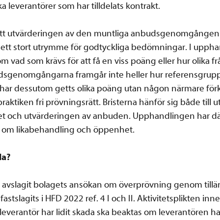
ka leverantörer som har tilldelats kontrakt.
att utvärderingen av den muntliga anbudsgenomgången
 ett stort utrymme för godtyckliga bedömningar. I upp
 vad som krävs för att få en viss poäng eller hur olika fr
udsgenomgångarna framgår inte heller hur referensgrupp
 har dessutom getts olika poäng utan någon närmare förkl
raktiken fri prövningsrätt. Bristerna hänför sig både till
t och utvärderingen av anbuden. Upphandlingen har därf
na om likabehandling och öppenhet.
da?
r avslagit bolagets ansökan om överprövning genom till
fastslagits i HFD 2022 ref. 4 I och II. Aktivitetsplikten inne
erantör har lidit skada ska beaktas om leverantören ha