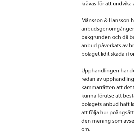
krävas för att undvik
Månsson & Hansson ha
anbudsgenomgången be
bakgrunden och då bol
anbud påverkats av bri
bolaget lidit skada i f
Upphandlingen har do
redan av upphandlings
kammarrätten att det 
kunna förutse att bestä
bolagets anbud haft lä
att följa hur poängsät
den mening som avses 
om.