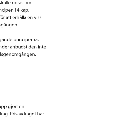
kulle göras om.
ncipen i 4 kap.
ör att erhålla en viss
omgången.
ggande principerna,
under anbudstiden inte
budsgenomgången.
pp gjort en
rag. Prisavdraget har