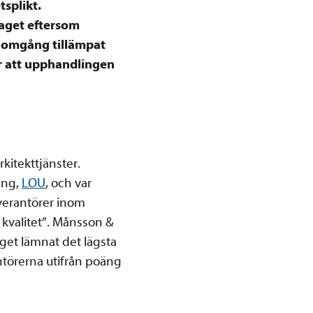
tsplikt.
laget eftersom
nomgång tillämpat
ör att upphandlingen
kitekttjänster.
ing,
LOU
, och var
everantörer inom
h kvalitet”. Månsson &
get lämnat det lägsta
antörerna utifrån poäng