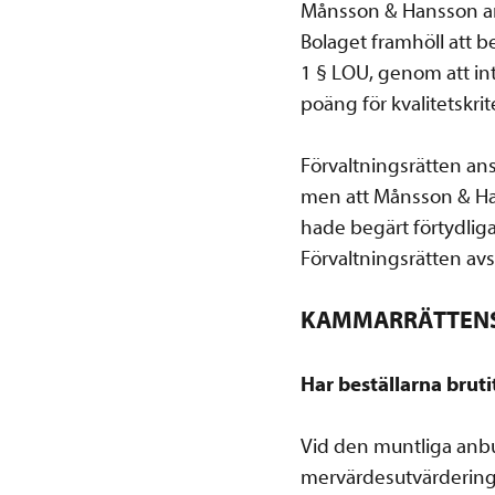
Månsson & Hansson an
Bolaget framhöll att b
1 § LOU, genom att inte
poäng för kvalitetsk
Förvaltningsrätten an
men att Månsson & Han
hade begärt förtydli
Förvaltningsrätten av
KAMMARRÄTTEN
Har beställarna bru
Vid den muntliga anb
mervärdesutvärdering 