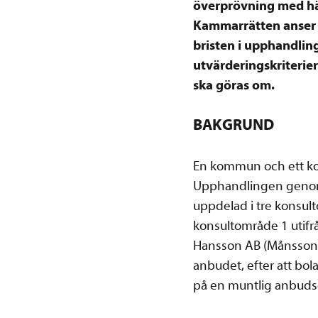
överprövning med hänv
Kammarrätten anser a
bristen i upphandli
utvärderingskriterie
ska göras om.
BAKGRUND
En kommun och ett kom
Upphandlingen genomf
uppdelad i tre konsul
konsultområde 1 utifrå
Hansson AB (Månsson &
anbudet, efter att bol
på en muntlig anbu