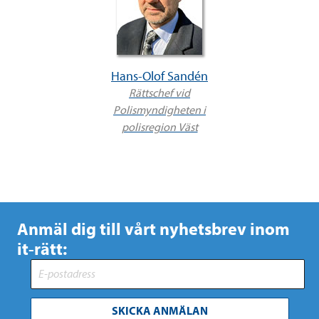
Hans-Olof Sandén
Rättschef vid
Polismyndigheten i
polisregion Väst
Anmäl dig till vårt nyhetsbrev inom
it-rätt:
SKICKA ANMÄLAN