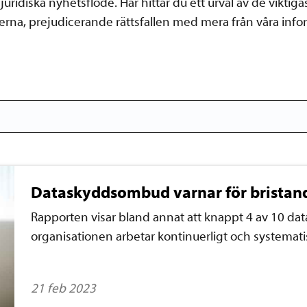
juridiska nyhetsflöde. Här hittar du ett urval av de vikti
serna, prejudicerande rättsfallen med mera från våra inf
Dataskyddsombud varnar för bristand
Rapporten visar bland annat att knappt 4 av 10 d
organisationen arbetar kontinuerligt och systemat
21 feb 2023