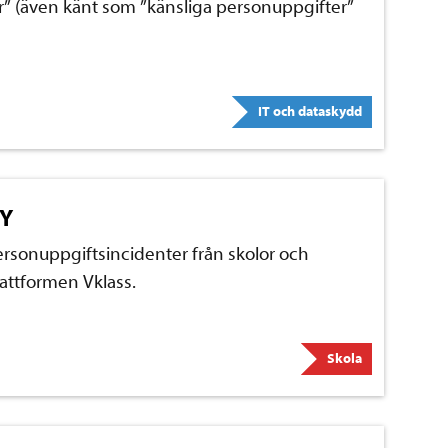
r” (även känt som ”känsliga personuppgifter”
IT och dataskydd
MY
personuppgiftsincidenter från skolor och
attformen Vklass.
Skola