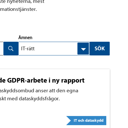
gaste nyheterna, mest
ormationstjänster.
Ämnen
IT-rätt
e GDPR-arbete i ny rapport
ataskyddsombud anser att den egna
iskt med dataskyddsfrågor.
IT och dataskydd