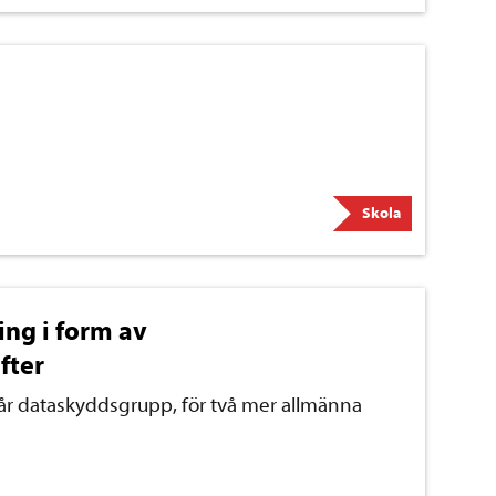
Skola
ng i form av
fter
vår dataskyddsgrupp, för två mer allmänna