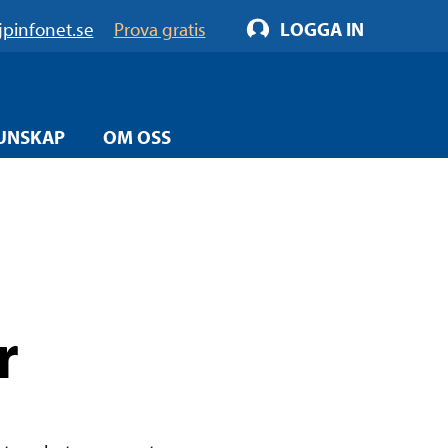
jpinfonet.se
Prova gratis
LOGGA IN
UNSKAP
OM OSS
r