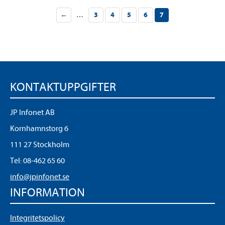
←
…
3
4
5
6
7
KONTAKTUPPGIFTER
JP Infonet AB
Kornhamnstorg 6
111 27 Stockholm
Tel:
08-462 65 60
info@jpinfonet.se
INFORMATION
Integritetspolicy