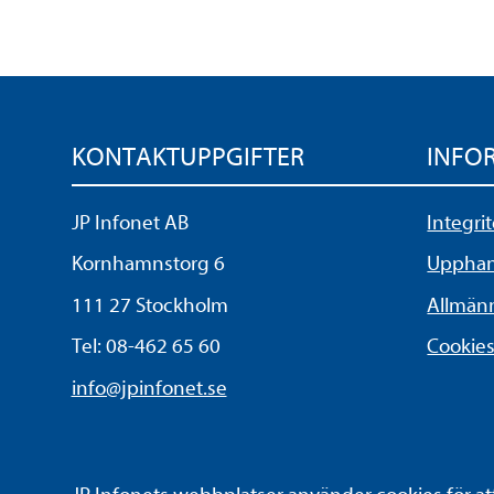
KONTAKTUPPGIFTER
INFO
JP Infonet AB
Integri
Kornhamnstorg 6
Upphand
111 27 Stockholm
Allmänn
Tel:
08-462 65 60
Cookie
info@jpinfonet.se