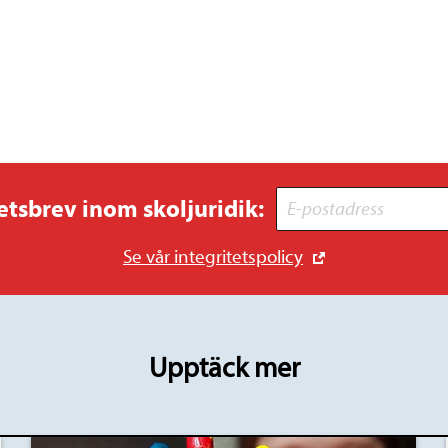
etsbrev inom skoljuridik:
Se vår integritetspolicy
Upptäck mer