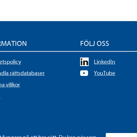
RMATION
FÖLJ OSS
tetspolicy
LinkedIn
la rättsdatabaser
YouTube
a villkor
s