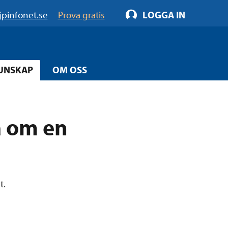
jpinfonet.se
Prova gratis
LOGGA IN
UNSKAP
OM OSS
ta om en
t.