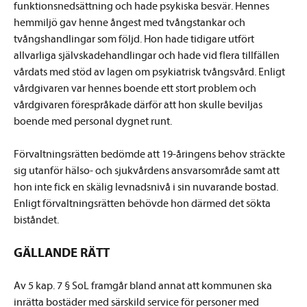
funktionsnedsättning och hade psykiska besvär. Hennes
hemmiljö gav henne ångest med tvångstankar och
tvångshandlingar som följd. Hon hade tidigare utfört
allvarliga självskadehandlingar och hade vid flera tillfällen
vårdats med stöd av lagen om psykiatrisk tvångsvård. Enligt
vårdgivaren var hennes boende ett stort problem och
vårdgivaren förespråkade därför att hon skulle beviljas
boende med personal dygnet runt.
Förvaltningsrätten bedömde att 19-åringens behov sträckte
sig utanför hälso- och sjukvårdens ansvarsområde samt att
hon inte fick en skälig levnadsnivå i sin nuvarande bostad.
Enligt förvaltningsrätten behövde hon därmed det sökta
biståndet.
GÄLLANDE RÄTT
Av 5 kap. 7 § SoL framgår bland annat att kommunen ska
inrätta bostäder med särskild service för personer med