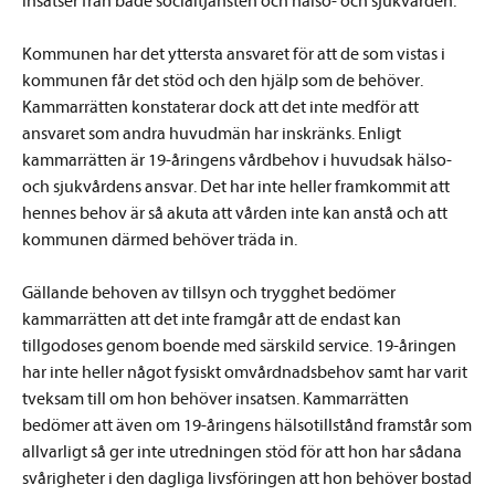
insatser från både socialtjänsten och hälso- och sjukvården.
Kommunen har det yttersta ansvaret för att de som vistas i
kommunen får det stöd och den hjälp som de behöver.
Kammarrätten konstaterar dock att det inte medför att
ansvaret som andra huvudmän har inskränks. Enligt
kammarrätten är 19-åringens vårdbehov i huvudsak hälso-
och sjukvårdens ansvar. Det har inte heller framkommit att
hennes behov är så akuta att vården inte kan anstå och att
kommunen därmed behöver träda in.
Gällande behoven av tillsyn och trygghet bedömer
kammarrätten att det inte framgår att de endast kan
tillgodoses genom boende med särskild service. 19-åringen
har inte heller något fysiskt omvårdnadsbehov samt har varit
tveksam till om hon behöver insatsen. Kammarrätten
bedömer att även om 19-åringens hälsotillstånd framstår som
allvarligt så ger inte utredningen stöd för att hon har sådana
svårigheter i den dagliga livsföringen att hon behöver bostad