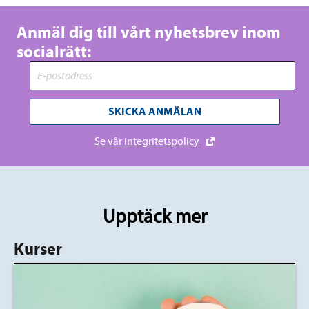
Anmäl dig till vårt nyhetsbrev inom
socialrätt:
SKICKA ANMÄLAN
Se vår integritetspolicy
Upptäck mer
Kurser