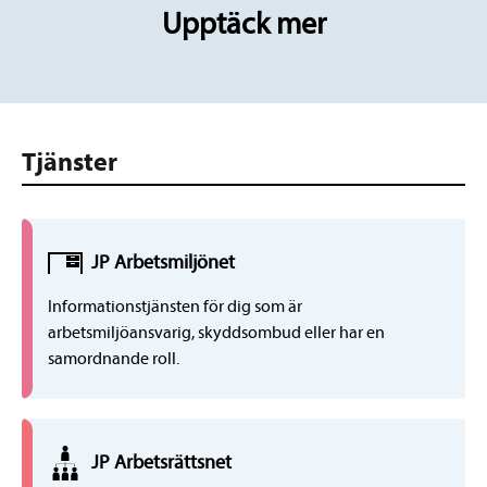
Upptäck mer
Tjänster
JP
Arbetsmiljö
net
Informationstjänsten för dig som är
arbetsmiljöansvarig, skyddsombud eller har en
samordnande roll.
JP
Arbetsrätts
net