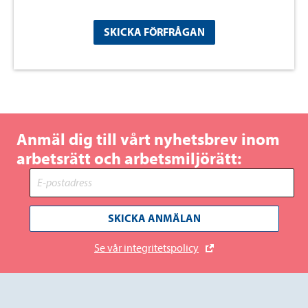
SKICKA FÖRFRÅGAN
Anmäl dig till vårt nyhetsbrev inom
arbetsrätt och arbetsmiljörätt:
SKICKA ANMÄLAN
Se vår integritetspolicy