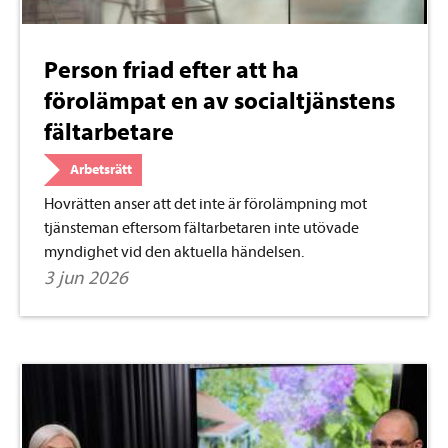
Person friad efter att ha
förolämpat en av socialtjänstens
fältarbetare
Arbetsrätt
Hovrätten anser att det inte är förolämpning mot
tjänsteman eftersom fältarbetaren inte utövade
myndighet vid den aktuella händelsen.
3 jun 2026