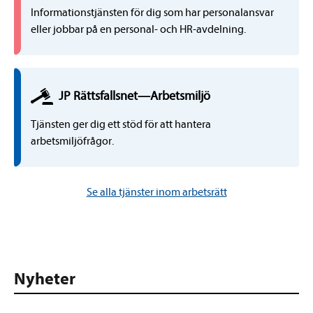
Informationstjänsten för dig som har personalansvar
eller jobbar på en personal- och HR-avdelning.
JP Rättsfallsnet
—
Arbetsmiljö
Tjänsten ger dig ett stöd för att hantera
arbetsmiljöfrågor.
Se alla tjänster inom arbetsrätt
Nyheter