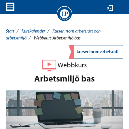
VISA MENY
Start
/
Kurskalender
/
Kurser inom arbetsrätt och
arbetsmiljö
/
Webbkurs Arbetsmiljö bas
kurser inom arbetsrätt
Webbkurs
Arbetsmiljö bas