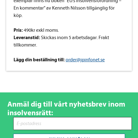
exemplar finns nu boken "EU:s insolvensförordning –
En kommentar" av Kenneth Nilsson tillgänglig för
köp.
Pris:
490kr exkl moms.
Leveranstid:
Skickas inom 5 arbetsdagar. Frakt
tillkommer.
Lägg din beställning till:
order@jpinfonet.se
Anmäl dig till vårt nyhetsbrev inom
insolvensrätt: