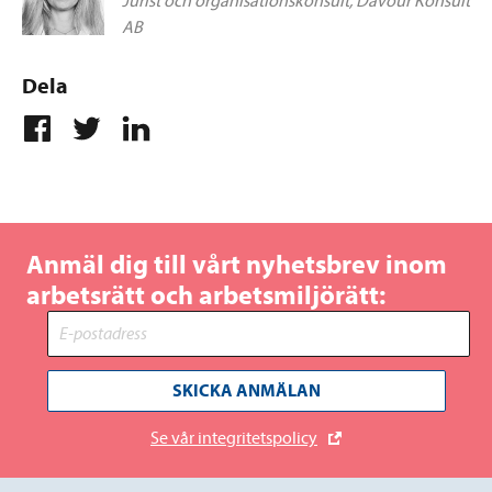
Jurist och organisationskonsult, Davour Konsult
AB
Dela
Anmäl dig till vårt nyhetsbrev inom
arbetsrätt och arbetsmiljörätt:
SKICKA ANMÄLAN
Se vår integritetspolicy