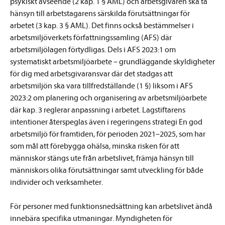
psykiskt avseende (2 kap. 1 § AML) och arbetsgivaren ska ta
hänsyn till arbetstagarens särskilda förutsättningar för
arbetet (3 kap. 3 § AML). Det finns också bestämmelser i
arbetsmiljöverkets författningssamling (AFS) där
arbetsmiljölagen förtydligas. Dels i AFS 2023:1 om
systematiskt arbetsmiljöarbete – grundläggande skyldigheter
för dig med arbetsgivaransvar där det stadgas att
arbetsmiljön ska vara tillfredställande (1 §) liksom i AFS
2023:2 om planering och organisering av arbetsmiljöarbete
där kap. 3 reglerar anpassning i arbetet. Lagstiftarens
intentioner återspeglas även i regeringens strategi En god
arbetsmiljö för framtiden, för perioden 2021–2025, som har
som mål att förebygga ohälsa, minska risken för att
människor stängs ute från arbetslivet, främja hänsyn till
människors olika förutsättningar samt utveckling för både
individer och verksamheter.
För personer med funktionsnedsättning kan arbetslivet ändå
innebära specifika utmaningar. Myndigheten för