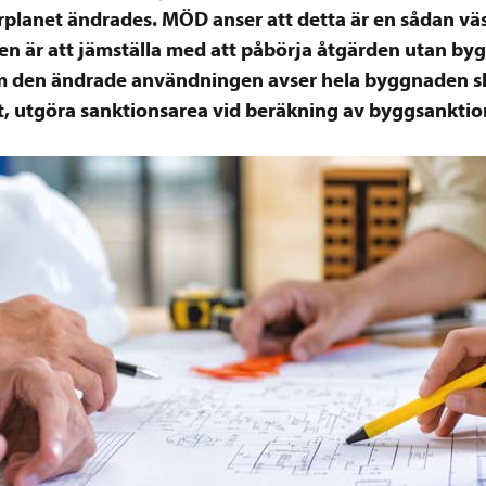
rplanet ändrades. MÖD anser att detta är en sådan väs
en är att jämställa med att påbörja åtgärden utan by
om den ändrade användningen avser hela byggnaden s
et, utgöra sanktionsarea vid beräkning av byggsanktio