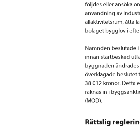
följdes eller ansöka 
användning av industr
allaktivitetsrum, åtta
bolaget bygglov i efte
Nämnden beslutade i m
innan startbesked utf
byggnaden ändrades fr
överklagade beslutet 
38 012 kronor. Detta e
räknas in i byggsankt
(MÖD).
Rättslig regleri