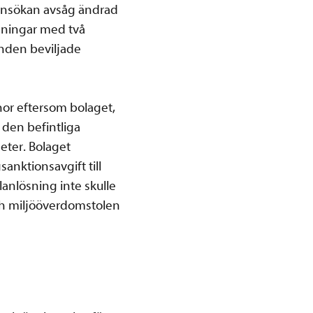
. Ansökan avsåg ändrad
våningar med två
mnden beviljade
or eftersom bolaget,
 den befintliga
eter. Bolaget
anktionsavgift till
anlösning inte skulle
ch miljööverdomstolen