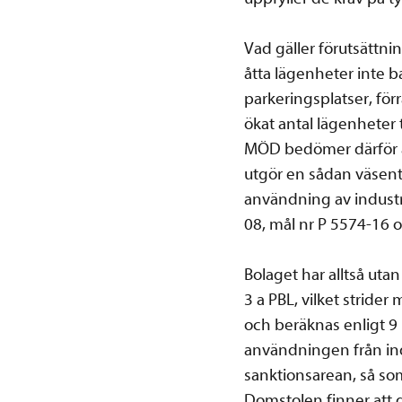
Vad gäller förutsättni
åtta lägenheter inte 
parkeringsplatser, fö
ökat antal lägenheter
MÖD bedömer därför a
utgör en sådan väsentl
användning av industr
08, mål nr P 5574-16 
Bolaget har alltså utan
3 a PBL, vilket strider
och beräknas enligt 9
användningen från ind
sanktionsarean, så so
Domstolen finner att de