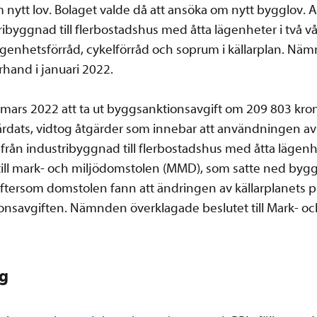
om nytt lov. Bolaget valde då att ansöka om nytt bygglov
ibyggnad till flerbostadshus med åtta lägenheter i två 
 lägenhetsförråd, cykelförråd och soprum i källarplan. Nä
rhand i januari 2022.
ars 2022 att ta ut byggsanktionsavgift om 209 803 kron
ärdats, vidtog åtgärder som innebar att användningen av
ån industribyggnad till flerbostadshus med åtta lägenh
till mark- och miljödomstolen (MMD), som satte ned byggs
ftersom domstolen fann att ändringen av källarplanets pl
ionsavgiften. Nämnden överklagade beslutet till Mark- o
ng