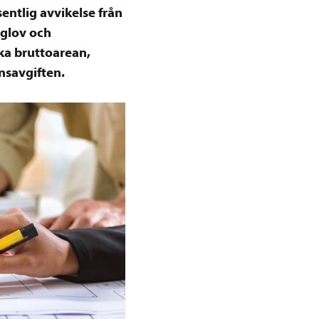
entlig avvikelse från
gglov och
ka bruttoarean,
nsavgiften.