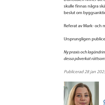
skulle finnas några s
beslut om byggsanktio
Referat av Mark- och 
Ursprungligen publice
Ny praxis och lagändri
dessa påverkat rättsomr
Publicerad 28 jan 202