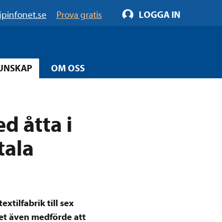
jpinfonet.se
Prova gratis
LOGGA IN
UNSKAP
OM OSS
d åtta i
tala
tilfabrik till sex
et även medförde att