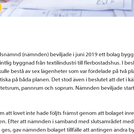
snämnd (nämnden) beviljade i juni 2019 ett bolag bygg
tlig byggnad från textilindustri till flerbostadshus. I 
kulle bestå av sex lägenheter som var fördelade på två pl
ska på båda planen. Det stod även i beslutet att det i käll
vitetsrum, pannrum och soprum. Nämnden beviljade start
att lovet inte hade följts främst genom att bolaget inrett 
en. Efter att nämnden i samband med slutsamrådet medd
 ges, gav nämnden bolaget tillfälle att antingen ändra b