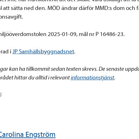
käl att sätta ned den. MÖD ändrar därför MMD:s dom och 
nsavgift.
miljööverdomstolen 2025-01-09, mål nr P 16486-23.
rad i
JP Samhällsbyggnadsnet
.
ngar kan ha tillkommit sedan texten skrevs. De senaste uppd
ådet hittar du alltid i relevant
informationstjänst
.
5
Carolina Engström