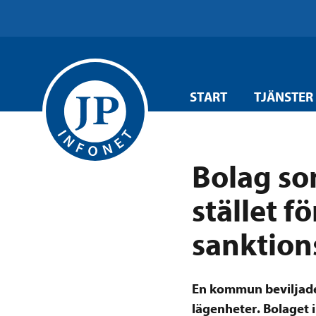
START
TJÄNSTER
Bolag so
stället f
sanktion
En kommun beviljade 
lägenheter. Bolaget 