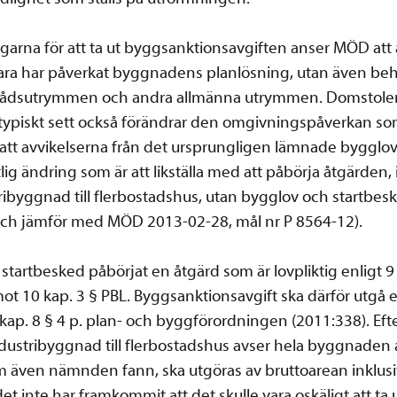
ngarna för att ta ut byggsanktionsavgiften anser MÖD att ä
bara har påverkat byggnadens planlösning, utan även be
rrådsutrymmen och andra allmänna utrymmen. Domstolen 
 typiskt sett också förändrar den omgivningspåverkan s
tt avvikelserna från det ursprungligen lämnade byggl
ig ändring som är att likställa med att påbörja åtgärden,
ibyggnad till flerbostadshus, utan bygglov och startbe
och jämför med MÖD 2013-02-28, mål nr P 8564-12).
 startbesked påbörjat en åtgärd som är lovpliktig enligt 9 
 mot 10 kap. 3 § PBL. Byggsanktionsavgift ska därför utgå 
 kap. 8 § 4 p. plan- och byggförordningen (2011:338). E
ustribyggnad till flerbostadshus avser hela byggnaden
m även nämnden fann, ska utgöras av bruttoarean inklusiv
t inte har framkommit att det skulle vara oskäligt att ta u