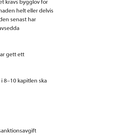
det krävs bygglov för
den helt eller delvis
aden senast har
n avsedda
r gett ett
i 8–10 kapitlen ska
anktionsavgift