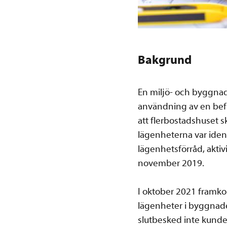
Bakgrund
En miljö- och byggnad
användning av en befin
att flerbostadshuset s
lägenheterna var identi
lägenhetsförråd, akti
november 2019.
I oktober 2021 framkom 
lägenheter i byggnad
slutbesked inte kunde