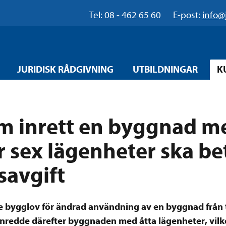
Tel: 08 - 462 65 60
E-post:
info@
JURIDISK RÅDGIVNING
UTBILDNINGAR
K
m inrett en byggnad me
ör sex lägenheter ska be
savgift
bygglov för ändrad användning av en byggnad från tex
inredde därefter byggnaden med åtta lägenheter, vilk