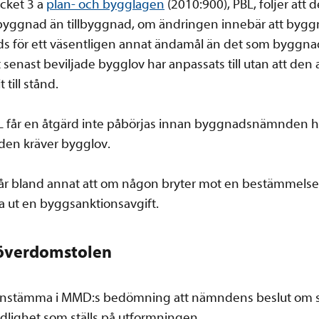
ycket 3 a
plan- och bygglagen
(2010:900), PBL, följer att 
yggnad än tillbyggnad, om ändringen innebär att byggna
nreds för ett väsentligen annat ändamål än det som byggn
gt senast beviljade bygglov har anpassats till utan att de
ill stånd.
PBL får en åtgärd inte påbörjas innan byggnadsnämnden ha
rden kräver bygglov.
slår bland annat att om någon bryter mot en bestämmelse 
a ut en byggsanktionsavgift.
ööverdomstolen
instämma i MMD:s bedömning att nämndens beslut om s
ydlighet som ställs på utformningen.