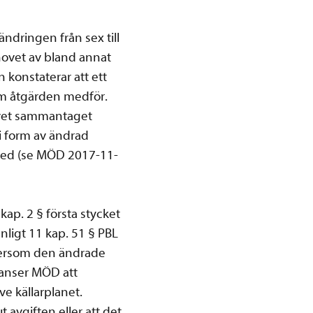
ndringen från sex till
hovet av bland annat
konstaterar att ett
om åtgärden medför.
ovet sammantaget
 i form av ändrad
sked (se MÖD 2017-11-
kap. 2 § första stycket
enligt 11 kap. 51 § PBL
ftersom den ändrade
 anser MÖD att
e källarplanet.
t avgiften eller att det