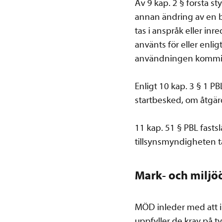
Av 9 kap. 2 § första st
annan ändring av en b
tas i anspråk eller i
använts för eller enli
användningen kommit t
Enligt 10 kap. 3 § 1 
startbesked, om åtgä
11 kap. 51 § PBL fast
tillsynsmyndigheten t
Mark- och milj
MÖD inleder med att 
uppfyller de krav på t