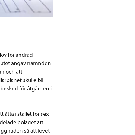
lov för ändrad
beslutet angav nämnden
an och att
arplanet skulle bli
besked för åtgärden i
åtta i stället för sex
elade bolaget att
yggnaden så att lovet