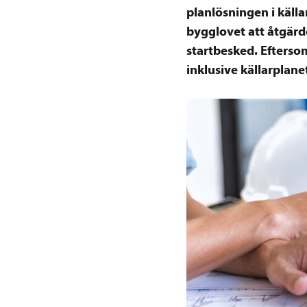
planlösningen i källa
bygglovet att åtgärd
startbesked. Efters
inklusive källarplan