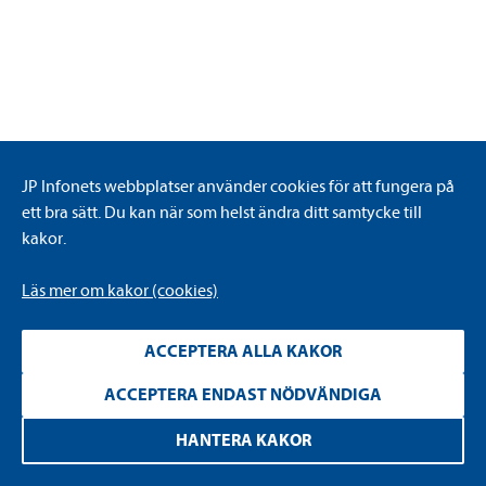
JP Infonets webbplatser använder cookies för att fungera på
KONTAKTUPPGIFTER
ett bra sätt. Du kan när som helst ändra ditt samtycke till
kakor.
JP Infonet AB
Kornhamnstorg 6
Läs mer om kakor (cookies)
111 27 Stockholm
ACCEPTERA ALLA KAKOR
Tel:
08-462 65 60
info@jpinfonet.se
ACCEPTERA ENDAST NÖDVÄNDIGA
INFORMATION
HANTERA KAKOR
Integritetspolicy