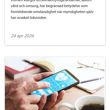
Domen klargör att allmännyttiga ändamål, såsom
vård och omsorg, har begränsad betydelse som
förmildrande omständighet när myndigheten själv
har orsakat tidsnöden.
24 apr 2026