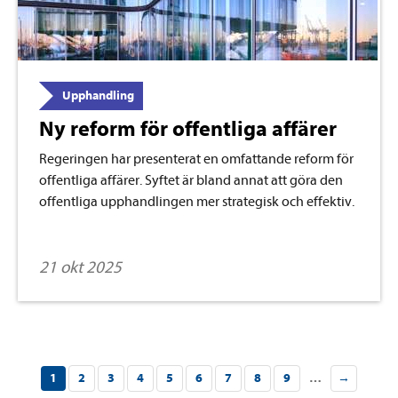
Upphandling
Ny reform för offentliga affärer
Regeringen har presenterat en omfattande reform för
offentliga affärer. Syftet är bland annat att göra den
offentliga upphandlingen mer strategisk och effektiv.
21 okt 2025
1
2
3
4
5
6
7
8
9
…
→