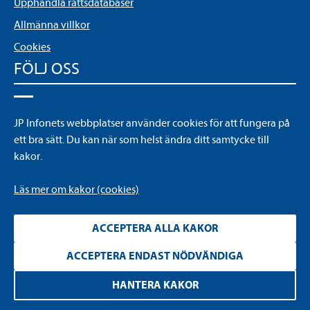
Upphandla rättsdatabaser
Allmänna villkor
Cookies
FÖLJ OSS
LinkedIn
JP Infonets webbplatser använder cookies för att fungera på
YouTube
ett bra sätt. Du kan när som helst ändra ditt samtycke till
kakor.
Läs mer om kakor (cookies)
ACCEPTERA ALLA KAKOR
ACCEPTERA ENDAST NÖDVÄNDIGA
Läs
mer
HANTERA KAKOR
om