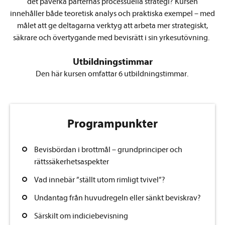
det påverka parternas processuella strategi? Kursen
innehåller både teoretisk analys och praktiska exempel – med
målet att ge deltagarna verktyg att arbeta mer strategiskt,
säkrare och övertygande med bevisrätt i sin yrkesutövning.
Utbildningstimmar
Den här kursen omfattar 6 utbildningstimmar.
Programpunkter
Bevisbördan i brottmål – grundprinciper och
rättssäkerhetsaspekter
Vad innebär ”ställt utom rimligt tvivel”?
Undantag från huvudregeln eller sänkt beviskrav?
Särskilt om indiciebevisning