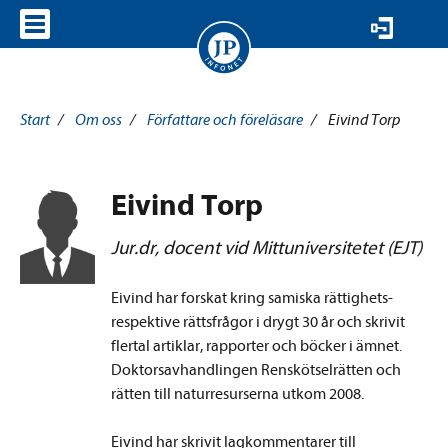
VISA MENY
Start
/
Om oss
/
Författare och föreläsare
/
Eivind Torp
Eivind Torp
Jur.dr, docent vid Mittuniversitetet (EJT)
Eivind har forskat kring samiska rättighets-
respektive rättsfrågor i drygt 30 år och skrivit
flertal artiklar, rapporter och böcker i ämnet.
Doktorsavhandlingen Renskötselrätten och
rätten till naturresurserna utkom 2008.
Eivind har skrivit lagkommentarer till