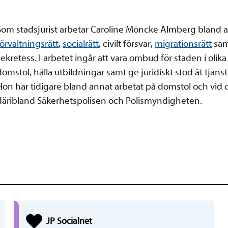
Som stadsjurist arbetar Caroline Möncke Almberg bland
förvaltningsrätt
,
socialrätt
, civilt försvar,
migrationsrätt
sam
sekretess. I arbetet ingår att vara ombud för staden i olik
domstol, hålla utbildningar samt ge juridiskt stöd åt tjäns
Hon har tidigare bland annat arbetat på domstol och vid 
däribland Säkerhetspolisen och Polismyndigheten.
JP
Social
net