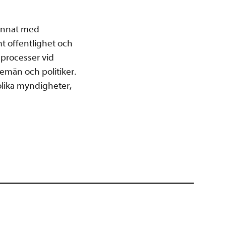
 annat med
t offentlighet och
a processer vid
temän och politiker.
olika myndigheter,