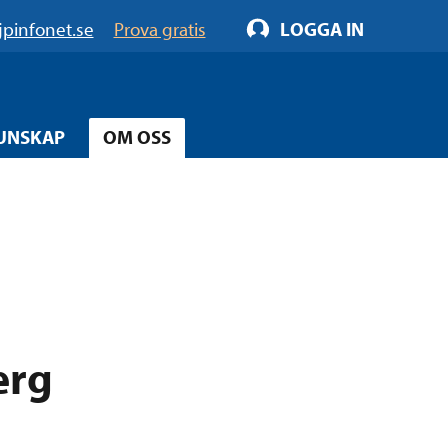
jpinfonet.se
Prova gratis
LOGGA IN
UNSKAP
OM OSS
erg