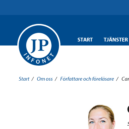
START
TJÄNSTER
Start
/
Om oss
/
Författare och föreläsare
/
Car