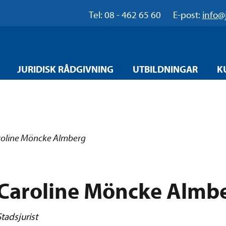
Tel: 08 - 462 65 60
E-post:
info@
JURIDISK RÅDGIVNING
UTBILDNINGAR
K
oline Möncke Almberg
Caroline Möncke Almb
Stadsjurist