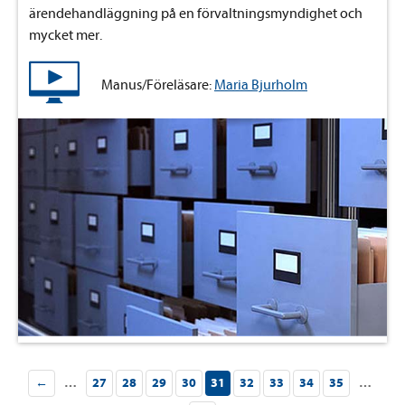
ärendehandläggning på en förvaltningsmyndighet och
mycket mer.
Manus/Föreläsare:
Maria Bjurholm
←
…
27
28
29
30
31
32
33
34
35
…