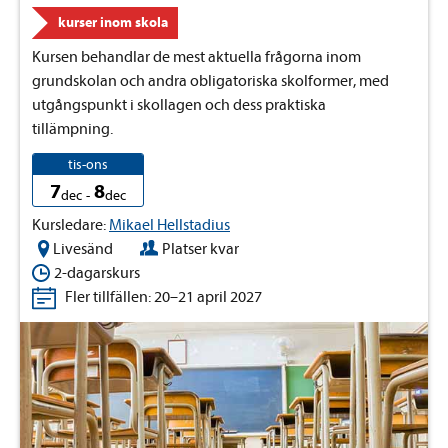
kurser inom skola
Kursen behandlar de mest aktuella frågorna inom
grundskolan och andra obligatoriska skolformer, med
utgångspunkt i skollagen och dess praktiska
tillämpning.
tis-ons
7
8
dec
-
dec
Kursledare:
Mikael Hellstadius
Livesänd
Platser kvar
2-dagarskurs
Fler tillfällen: 20–21 april 2027